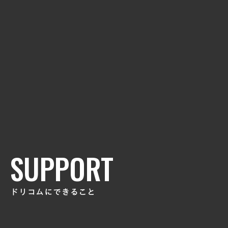
ゲームクリエイターが生み出す作品を、世界へ。ドリコム発
インディーゲームスタジオ『DRECOM CREATORS
STUDIO』始動！
VIEW MORE
SUPPORT
ドリコムにできること